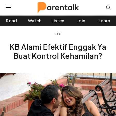
Read
Watch
Listen
Join
Learn
 and down arrows to review and enter to go to the desir
SEX
KB Alami Efektif Enggak Ya
Buat Kontrol Kehamilan?