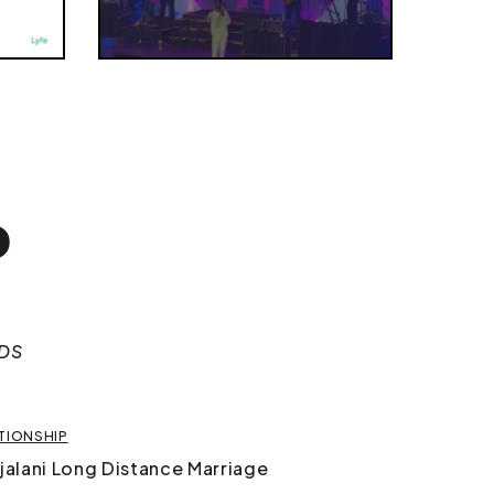
P
DS
ATIONSHIP
jalani Long Distance Marriage