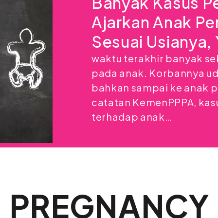
Banyak Kasus Pe
Ajarkan Anak Pe
Sesuai Usianya, 
waktu terakhir banyak se
pada anak. Korbannya ud
bahkan sampai ke anak p
catatan KemenPPPA, kasu
terhadap anak…
PREGNANCY