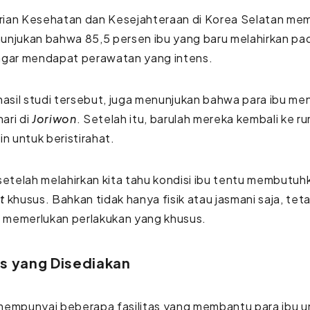
ian Kesehatan dan Kesejahteraan di Korea Selatan memp
unjukan bahwa 85,5 persen ibu yang baru melahirkan pa
agar mendapat perawatan yang intens.
hasil studi tersebut, juga menunjukan bahwa para ibu me
hari di
Joriwon
. Setelah itu, barulah mereka kembali ke r
in untuk beristirahat.
 setelah melahirkan kita tahu kondisi ibu tentu membutu
nt
khusus. Bahkan tidak hanya fisik atau jasmani saja, tet
u memerlukan perlakukan yang khusus.
as yang Disediakan
mempunyai beberapa fasilitas yang membantu para ibu u