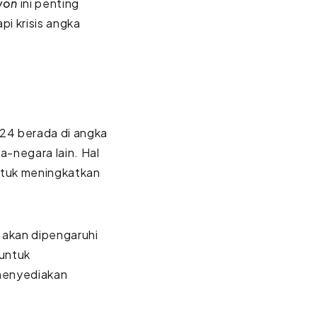
won
ini penting
i krisis angka
024 berada di angka
a-negara lain. Hal
ntuk meningkatkan
 akan dipengaruhi
 untuk
menyediakan