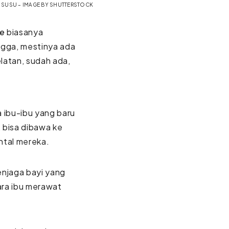
M SUSU – IMAGE BY SHUTTERSTOCK
re
biasanya
ngga, mestinya ada
latan, sudah ada,
 ibu-ibu yang baru
, bisa dibawa ke
ntal mereka.
njaga bayi yang
ara ibu merawat