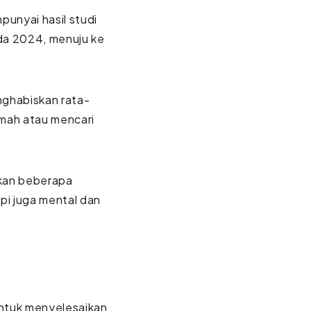
unyai hasil studi
da 2024, menuju ke
nghabiskan rata-
umah atau mencari
hkan beberapa
api juga mental dan
ntuk menyelesaikan