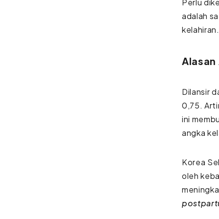
Perlu di
adalah sa
kelahiran
Alasan
Dilansir d
0,75. Art
ini memb
angka kel
Korea Sel
oleh keba
meningka
postpart