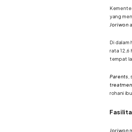
Kementer
yang men
Joriwon
Di dalam 
rata 12,6 
tempat la
Parents
,
treatme
rohani ib
Fasilit
Joriwon