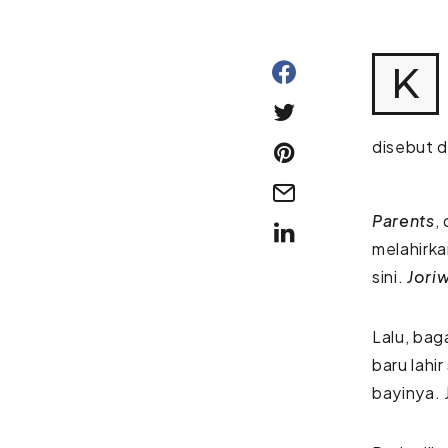
K
disebut 
Parents
,
melahirka
sini.
Jori
Lalu, ba
baru lah
bayinya.