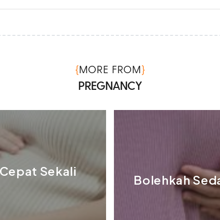
{
}
MORE FROM
PREGNANCY
Cepat Sekali
Bolehkah Seda