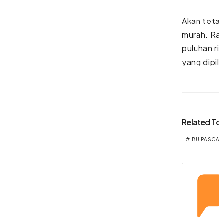
Akan teta
murah. R
puluhan r
yang dipil
Related T
IBU PASC