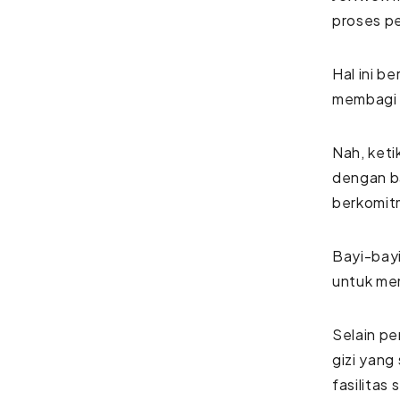
proses p
Hal ini b
membagi w
Nah, keti
dengan b
berkomit
Bayi-bay
untuk me
Selain pe
gizi yang
fasilitas