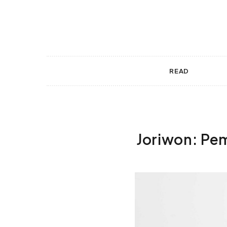
 gestures.
READ
Joriwon: Pem