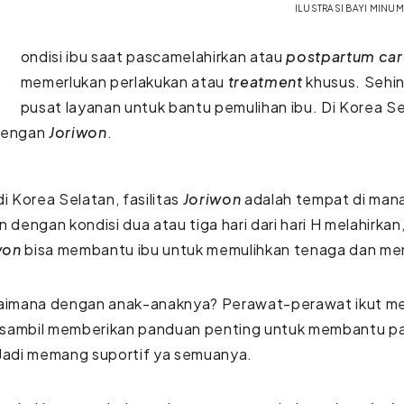
ILUSTRASI BAYI MINU
ondisi ibu saat pascamelahirkan atau
postpartum ca
memerlukan perlakukan atau
treatment
khusus. Sehi
pusat layanan untuk bantu pemulihan ibu. Di Korea Se
dengan
Joriwon
.
 di Korea Selatan, fasilitas
Joriwon
adalah tempat di mana
n dengan kondisi dua atau tiga hari dari hari H melahirkan
won
bisa membantu ibu untuk memulihkan tenaga dan me
gaimana dengan anak-anaknya? Perawat-perawat ikut me
ir sambil memberikan panduan penting untuk membantu p
 Jadi memang suportif ya semuanya.