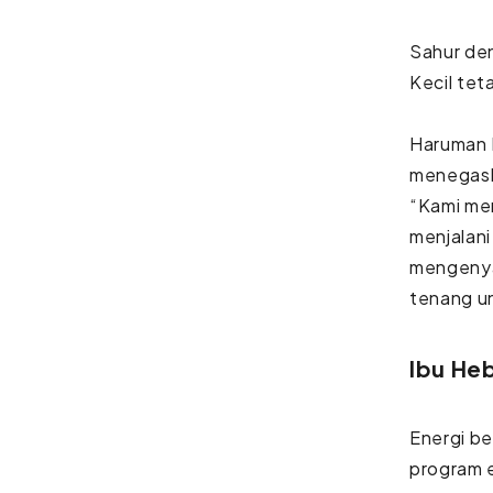
Sahur den
Kecil tet
Haruman 
menegask
“Kami mem
menjalani
mengenyan
tenang un
Ibu He
Energi b
program e