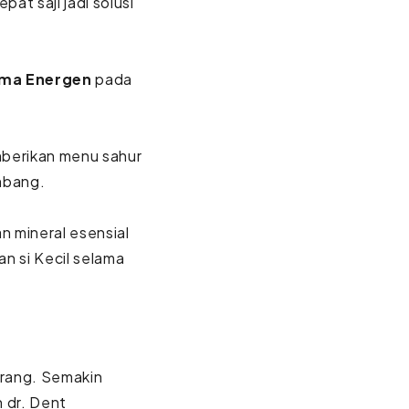
at saji jadi solusi
ama Energen
pada
mberikan menu sahur
mbang.
an mineral esensial
 si Kecil selama
orang. Semakin
n dr. Dent