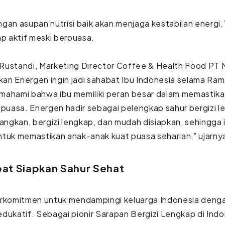
gan asupan nutrisi baik akan menjaga kestabilan energi.
ap aktif meski berpuasa.
Rustandi, Marketing Director Coffee & Health Food PT M
an Energen ingin jadi sahabat Ibu Indonesia selama Ra
ahami bahwa ibu memiliki peran besar dalam memastikan
 puasa. Energen hadir sebagai pelengkap sahur bergizi 
gkan, bergizi lengkap, dan mudah disiapkan, sehingga i
tuk memastikan anak-anak kuat puasa seharian,” ujarny
bat Siapkan Sahur Sehat
erkomitmen untuk mendampingi keluarga Indonesia deng
dukatif. Sebagai pionir Sarapan Bergizi Lengkap di Ind