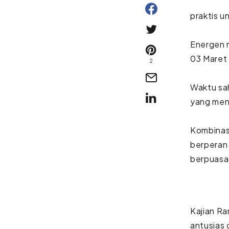
praktis u
Energen 
03 Maret 
2
Waktu sa
yang men
Kombinasi
berperan
berpuasa
Kajian Ra
antusias 