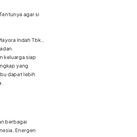
Tentunya agar si
ayora Indah Tbk.,
madan.
 keluarga siap
lengkap yang
bu dapat lebih
a.
an berbagai
onesia, Energen