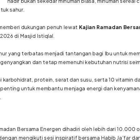
hadir bukan sekedar minuman biasa, minuman sereal cep
ntuk sahur.
memberi dukungan penuh lewat
Kajian Ramadan Bers
2026 di Masjid Istiqlal.
hur yang terbatas menjadi tantangan bagi Ibu untuk me
genyangkan dan tetap memenuhi kebutuhan nutrisi sei
 karbohidrat, protein, serat dan susu, serta 10 vitamin d
 penting untuk membantu menjaga energi dan kenyamanan
.
madan Bersama Energen dihadiri oleh lebih dari 10.000 
dengan mengikuti sesi inspiratif bersama Habib Ja’far da