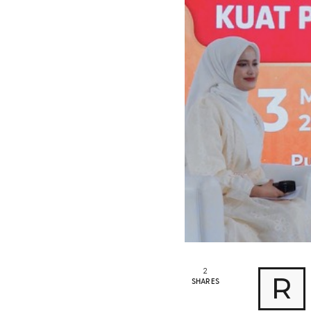
2
R
SHARES