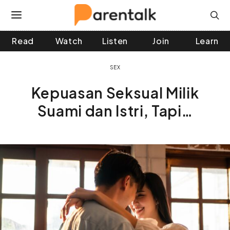
Read
Watch
Listen
Join
Learn
 and down arrows to review and enter to go to the desir
SEX
Kepuasan Seksual Milik
Suami dan Istri, Tapi…