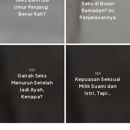
Seks di Bulan
Umur Panjang:
Ramadan? Ini
Benar Kah?
Penjelasannya
SEX
SEX
Gairah Seks
Kepuasan Seksual
Menurun Setelah
Milik Suami dan
Jadi Ayah,
Istri, Tapi…
Kenapa?