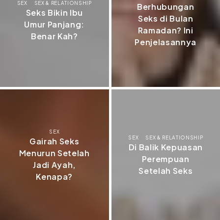
SEX
SEX & RELATIONSHIP
Berhubungan
Seks Bikin Ibu
Seks di Bulan
Umur Panjang:
Ramadan? Ini
Benar Kah?
Penjelasannya
SEX
SEX
SEX & RELATIONSHIP
Gairah Seks
Di Balik Kepuasan
Menurun Setelah
Perempuan
Jadi Ayah,
Setelah Seks
Kenapa?