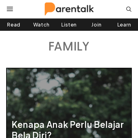
Read
Watch
Listen
Join
Learn
 and down arrows to review and enter to go to the desir
FAMILY
Kenapa Anak Perlu Belajar
Bela Diri?