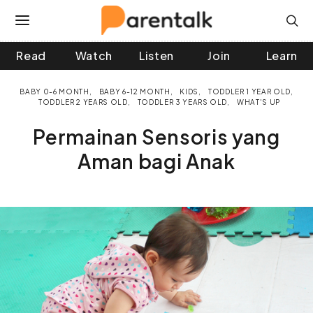
Read
Watch
Listen
Join
Learn
 and down arrows to review and enter to go to the desir
BABY 0-6 MONTH
BABY 6-12 MONTH
KIDS
TODDLER 1 YEAR OLD
TODDLER 2 YEARS OLD
TODDLER 3 YEARS OLD
WHAT'S UP
Permainan Sensoris yang
Aman bagi Anak