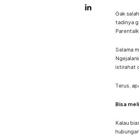
Gak salah
tadinya g
Parentalk
Selama ma
Ngejalan
istirahat
Terus, ap
Bisa mel
Kalau bia
hubungan,