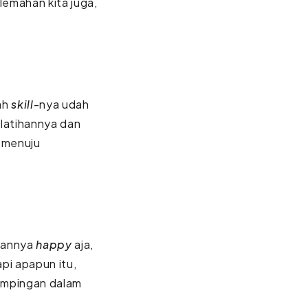
lemahan kita juga,
ah
skill
-nya udah
 latihannya dan
t menuju
waannya
happy
aja,
pi apapun itu,
ampingan dalam