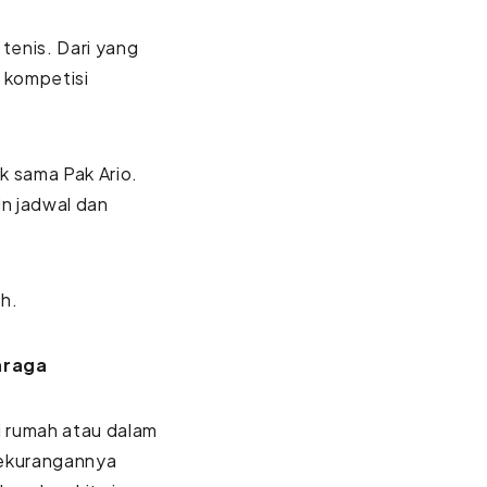
tenis. Dari yang
t kompetisi
k sama Pak Ario.
n jadwal dan
hh.
ahraga
i rumah atau dalam
 Kekurangannya