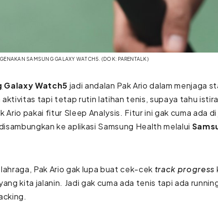
NGENAKAN SAMSUNG GALAXY WATCH5. (DOK: PARENTALK)
g
Galaxy Watch5
jadi andalan Pak Ario dalam menjaga s
aktivitas tapi tetap rutin latihan tenis, supaya tahu isti
 Ario pakai fitur Sleep Analysis. Fitur ini gak cuma ada di
 disambungkan ke aplikasi Samsung Health melalui
Sams
lahraga, Pak Ario gak lupa buat cek-cek
track progress
yang kita jalanin. Jadi gak cuma ada tenis tapi ada running
acking.