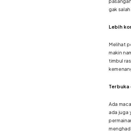
pasangan 
gak salah
Lebih ko
Melihat p
makin nam
timbul ra
kemenang
Terbuka
Ada maca
ada juga 
permaina
menghada