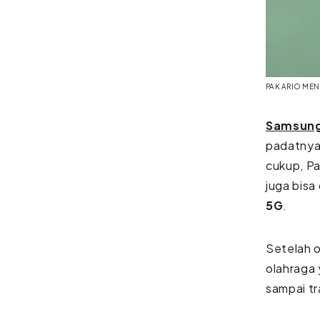
PAK ARIO ME
Samsun
padatnya 
cukup, Pak
juga bisa
5G
.
Setelah o
olahraga 
sampai tr