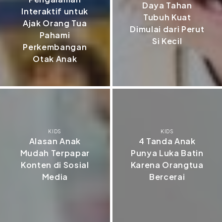
Daya Tahan
Interaktif untuk
Tubuh Kuat
Ajak Orang Tua
Dimulai dari Perut
Pahami
Si Kecil
Perkembangan
Otak Anak
KIDS
KIDS
Alasan Anak
4 Tanda Anak
Mudah Terpapar
Punya Luka Batin
Konten di Sosial
Karena Orangtua
Media
Bercerai