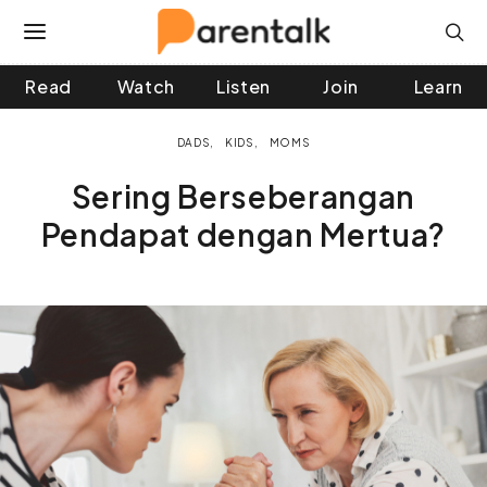
Read
Watch
Listen
Join
Learn
 and down arrows to review and enter to go to the desir
DADS
KIDS
MOMS
Sering Berseberangan
Pendapat dengan Mertua?