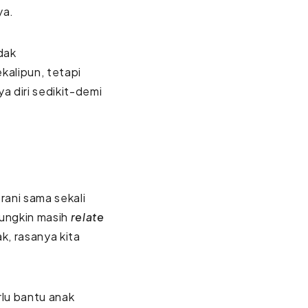
ya.
dak
alipun, tetapi
a diri sedikit-demi
rani sama sekali
mungkin masih
relate
k, rasanya kita
erlu bantu anak