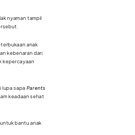
dak nyaman tampil
ersebut.
Keterbukaan anak
dan kebenaran dari
puk kepercayaan
ai lupa sapa
Parents
alam keadaan sehat
a untuk bantu anak