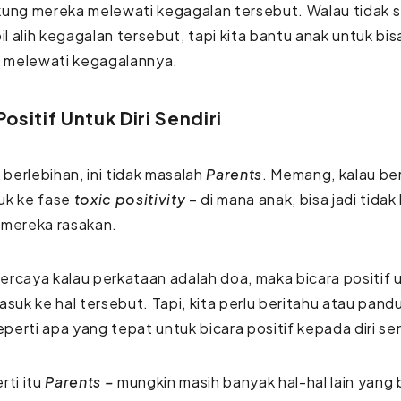
kung mereka melewati kegagalan tersebut. Walau tidak
 alih kegagalan tersebut, tapi kita bantu anak untuk bi
i melewati kegagalannya.
Positif Untuk Diri Sendiri
k berlebihan, ini tidak masalah
Parents
. Memang, kalau ber
uk ke fase
toxic positivity
– di mana anak, bisa jadi tidak
 mereka rasakan.
 percaya kalau perkataan adalah doa, maka bicara positif un
asuk ke hal tersebut. Tapi, kita perlu beritahu atau pand
erti apa yang tepat untuk bicara positif kepada diri sen
rti itu
Parents –
mungkin masih banyak hal-hal lain yang b