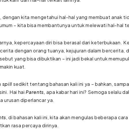
, dengan kita mengetahui hal-hal yang membuat anak ti
umum – kita bisa membantunya untuk melewati hal-hal t
rnya, kepercayaan diri bisa berasal dari keterbukaan. 
cerita dengan orang tuanya, kejujuran dalam bercerita, 
rsebut yang bisa dibuktikan – ini jadi bekal untuk memu
emakin kuat.
h
spill
sedikit tentang bahasan kali ini ya – bahkan, samp
ini. Hai hai
Parents,
apa kabar hari ini? Semoga selalu d
a urusan diperlancar ya.
nts
, di bahasan kali ini, kita akan mengulas beberapa car
kan rasa percaya dirinya.