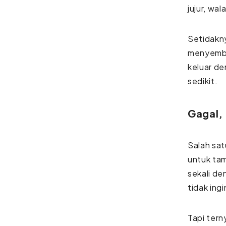
jujur, wa
Setidakn
menyembu
keluar de
sedikit.
Gagal,
Salah sat
untuk tam
sekali de
tidak ing
Tapi tern