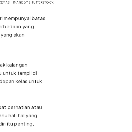
 CEMAS – IMAGE BY SHUTTERSTOCK
iri mempunyai batas
perbedaan yang
i yang akan
yak kalangan
 untuk tampil di
 depan kelas untuk
usat perhatian atau
ahu hal-hal yang
ri itu penting,