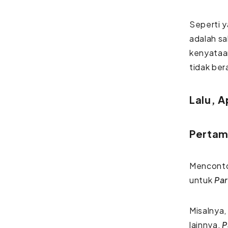
Seperti y
adalah sa
kenyataan
tidak ber
Lalu, A
Pertam
Mencontoh
untuk
Par
Misalnya,
lainnya,
P