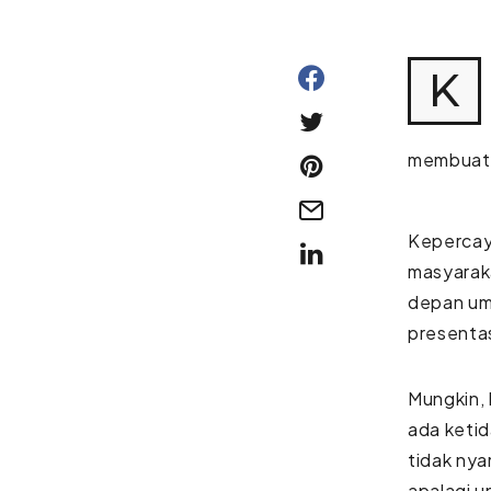
K
membuat d
Kepercaya
masyaraka
depan umu
presentas
Mungkin, 
ada ketid
tidak nya
apalagi un