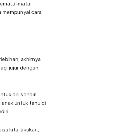
 semata-mata
sa mempunyai cara
lebihan, akhirnya
 lagi jujur dengan
tuk diri sendiri
u anak untuk tahu di
diri.
isa kita lakukan,