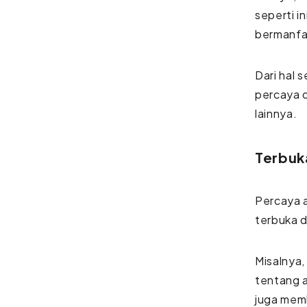
seperti i
bermanfa
Dari hal 
percaya d
lainnya.
Terbuka
Percaya a
terbuka d
Misalnya,
tentang a
juga mem