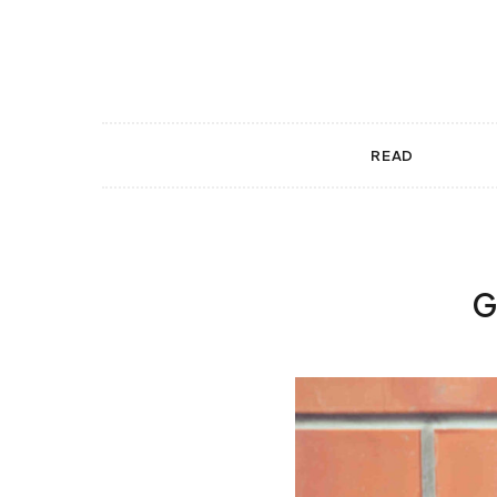
 gestures.
READ
G