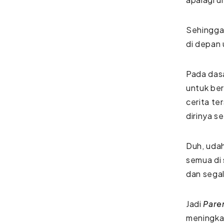
Sehingga
di depan 
Pada dasa
untuk ber
cerita te
dirinya s
Duh, uda
semua di s
dan segal
Jadi
Pare
meningkat