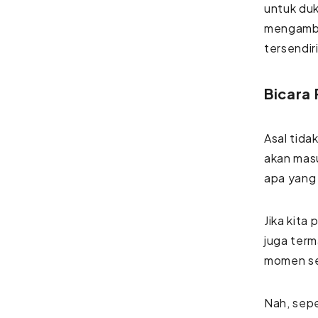
untuk du
mengambil
tersendir
Bicara 
Asal tida
akan mas
apa yang
Jika kita
juga term
momen sep
Nah, sepe