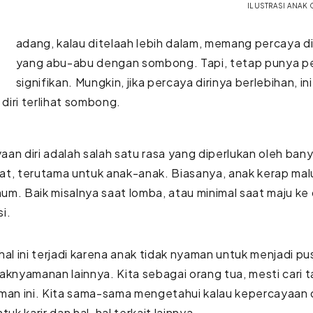
ILUSTRASI ANAK
adang, kalau ditelaah lebih dalam, memang percaya d
yang abu-abu dengan sombong. Tapi, tetap punya 
signifikan. Mungkin, jika percaya dirinya berlebihan, in
iri terlihat sombong.
an diri adalah salah satu rasa yang diperlukan oleh ban
t, terutama untuk anak-anak. Biasanya, anak kerap malu
m. Baik misalnya saat lomba, atau minimal saat maju ke
i.
hal ini terjadi karena anak tidak nyaman untuk menjadi p
aknyamanan lainnya. Kita sebagai orang tua, mesti cari t
man ini. Kita sama-sama mengetahui kalau kepercayaan di
tuk karir dan hal-hal terkait lainnya.