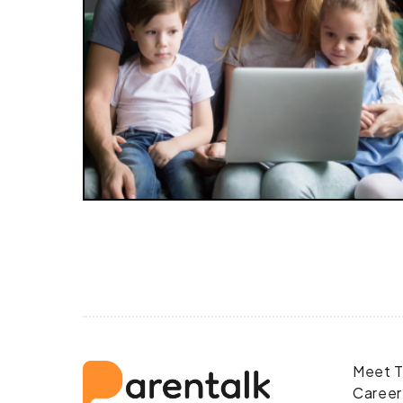
Meet T
Career