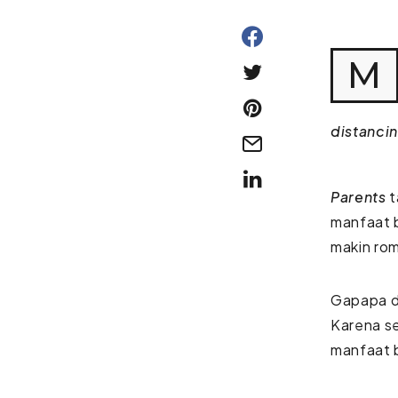
M
distanci
Parents
t
manfaat b
makin rom
Gapapa de
Karena s
manfaat b