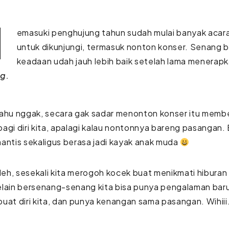
emasuki penghujung tahun sudah mulai banyak acar
untuk dikunjungi, termasuk nonton konser. Senang 
keadaan udah jauh lebih baik setelah lama menerap
ng.
ahu nggak, secara gak sadar menonton konser itu memb
agi diri kita, apalagi kalau nontonnya bareng pasangan.
antis sekaligus berasa jadi kayak anak muda
h, sesekali kita merogoh kocek buat menikmati hiburan y
elain bersenang-senang kita bisa punya pengalaman bar
uat diri kita, dan punya kenangan sama pasangan. Wihiii