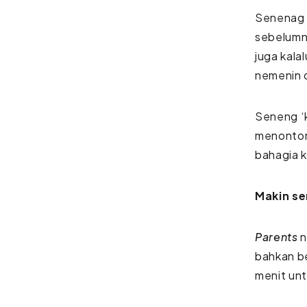
Senenag 
sebelumny
juga kala
nemenin 
Seneng ‘k
menonton
bahagia 
Makin s
Parents
n
bahkan b
menit unt