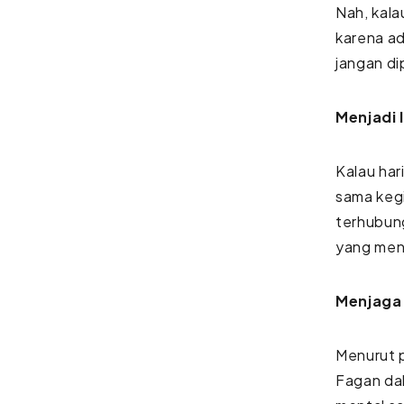
Nah, kal
karena ad
jangan di
Menjadi 
Kalau har
sama kegi
terhubun
yang mene
Menjaga 
Menurut p
Fagan dal