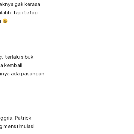
eknya gak kerasa
lahh, tapi tetap
g
g,
terlalu sibuk
ta kembali
hanya ada pasangan
ggris, Patrick
g menstimulasi