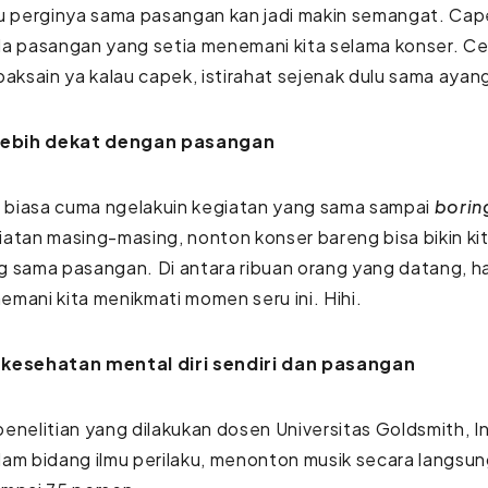
au perginya sama pasangan kan jadi makin semangat. Cap
a pasangan yang setia menemani kita selama konser. Cei
paksain ya kalau capek, istirahat sejenak dulu sama ayan
lebih dekat dengan pasangan
i biasa cuma ngelakuin kegiatan yang sama sampai
borin
atan masing-masing, nonton konser bareng bisa bikin ki
g sama pasangan. Di antara ribuan orang yang datang, 
mani kita menikmati momen seru ini. Hihi.
kesehatan mental diri sendiri dan pasangan
enelitian yang dilakukan dosen Universitas Goldsmith, In
am bidang ilmu perilaku, menonton musik secara langsun