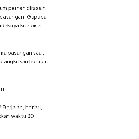
um pernah dirasain
an pasangan. Gapapa
idaknya kita bisa
ama pasangan saat
embangkitkan hormon
ri
Berjalan, berlari,
iskan waktu 30