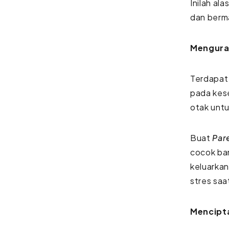
Inilah al
dan berm
Mengura
Terdapat
pada kese
otak unt
Buat
Par
cocok ba
keluarkan
stres sa
Mencipt