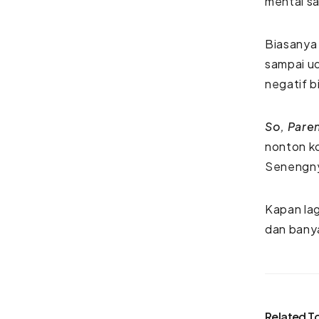
mental s
Biasanya 
sampai ud
negatif b
So, Pare
nonton k
Senengny
Kapan la
dan bany
Related T