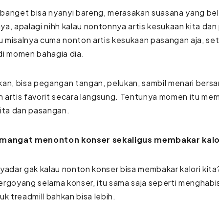
banget bisa nyanyi bareng, merasakan suasana yang bel
a, apalagi nihh kalau nontonnya artis kesukaan kita d
lu misalnya cuma nonton artis kesukaan pasangan aja, set
di momen bahagia dia.
an, bisa pegangan tangan, pelukan, sambil menari bers
 artis favorit secara langsung. Tentunya momen itu m
kita dan pasangan.
emangat menonton konser sekaligus membakar kalo
yadar gak kalau nonton konser bisa membakar kalori kita? 
ergoyang selama konser, itu sama saja seperti menghab
uk treadmill bahkan bisa lebih.