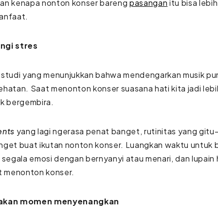
asan kenapa nonton konser bareng
pasangan
itu bisa leb
anfaat.
ngi stres
 studi yang menunjukkan bahwa mendengarkan musik pun
hatan. Saat menonton konser suasana hati kita jadi leb
uk bergembira.
ents
yang lagi ngerasa penat banget, rutinitas yang gitu
nget buat ikutan nonton konser. Luangkan waktu untuk
 segala emosi dengan bernyanyi atau menari, dan lupain h
at menonton konser.
akan momen menyenangkan