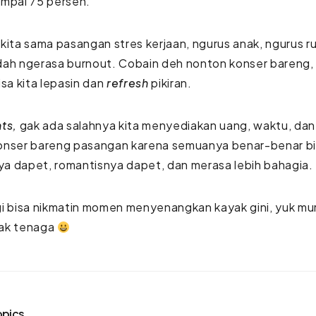
ampai 75 persen.
kita sama pasangan stres kerjaan, ngurus anak, ngurus r
ah ngerasa burnout. Cobain deh nonton konser bareng, 
isa kita lepasin dan
refresh
pikiran.
nts,
gak ada salahnya kita menyediakan uang, waktu, da
onser bareng pasangan karena semuanya benar-benar bi
a dapet, romantisnya dapet, dan merasa lebih bahagia.
gi bisa nikmatin momen menyenangkan kayak gini, yuk 
ak tenaga
opics