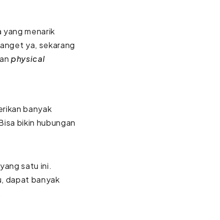
a yang menarik
banget ya, sekarang
kan
physical
erikan banyak
 Bisa bikin hubungan
ang satu ini.
u, dapat banyak
.