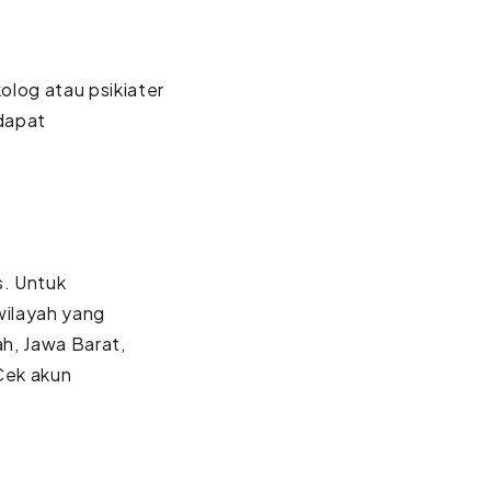
kolog atau psikiater
 dapat
s. Untuk
wilayah yang
ah, Jawa Barat,
Cek akun