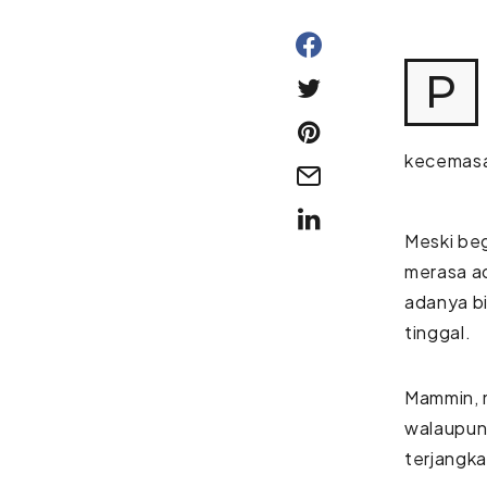
P
kecemasan
Meski beg
merasa ad
adanya bi
tinggal.
Mammin, m
walaupun 
terjangk