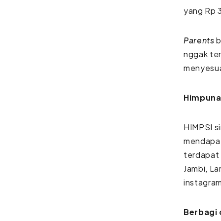
yang Rp 3
Parents
b
nggak ter
menyesua
Himpuna
HIMPSI si
mendapatk
terdapat 
Jambi, La
instagram
Berbagi 