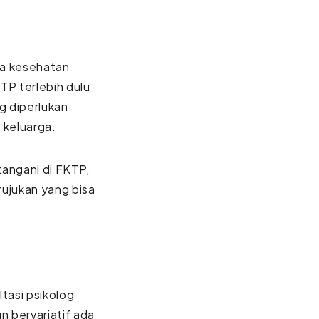
a kesehatan
TP terlebih dulu
g diperlukan
 keluarga.
tangani di FKTP,
rujukan yang bisa
tasi psikolog
un bervariatif ada