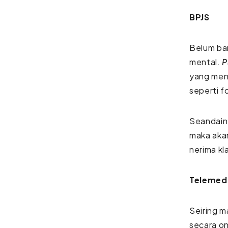
BPJS
Belum ba
mental.
P
yang meny
seperti f
Seandainy
maka akan
nerima k
Telemed
Seiring m
secara on