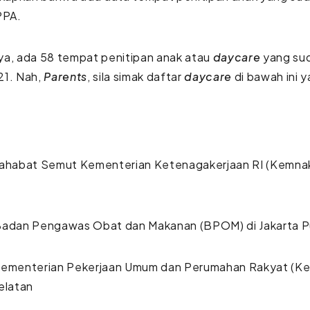
PA.
ya, ada 58 tempat penitipan anak atau
daycare
yang sud
21. Nah,
Parents
, sila simak daftar
daycare
di bawah ini y
a
Sahabat Semut Kementerian Ketenagakerjaan RI (Kemnake
Badan Pengawas Obat dan Makanan (BPOM) di Jakarta P
Kementerian Pekerjaan Umum dan Perumahan Rakyat (K
elatan