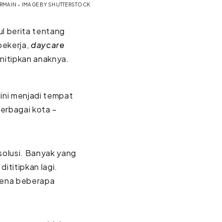
ERMAIN – IMAGE BY SHUTTERSTOCK
ul berita tentang
bekerja,
daycare
nitipkan anaknya.
ini menjadi tempat
erbagai kota –
solusi. Banyak yang
dititipkan lagi.
arena beberapa