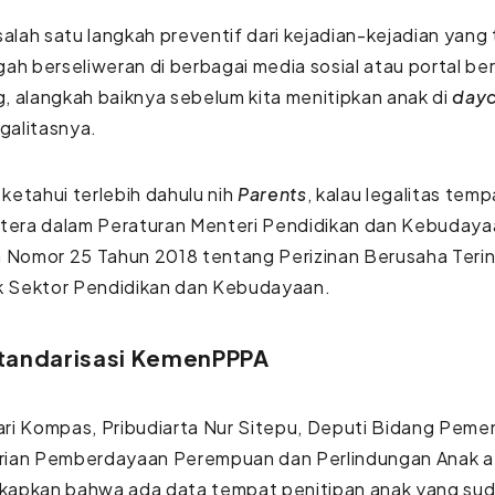
 salah satu langkah preventif dari kejadian-kejadian yan
ah berseliweran di berbagai media sosial atau portal ber
 alangkah baiknya sebelum kita menitipkan anak di
day
egalitasnya.
a ketahui terlebih dahulu nih
Parents
, kalau legalitas tem
rtera dalam Peraturan Menteri Pendidikan dan Kebudaya
 Nomor 25 Tahun 2018 tentang Perizinan Berusaha Terin
ik Sektor Pendidikan dan Kebudayaan.
Standarisasi KemenPPPA
dari Kompas, Pribudiarta Nur Sitepu, Deputi Bidang Pem
ian Pemberdayaan Perempuan dan Perlindungan Anak
apkan bahwa ada data tempat penitipan anak yang suda