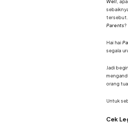
Well,
apa
sebaikny
tersebut.
Parents
?
Hai hai
Pa
segala ur
Jadi begi
mengandun
orang tu
Untuk seb
Cek Le