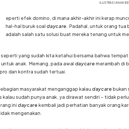
ILUSTRASI ANAK B
eperti efek domino, di mana akhir-akhir ini kerap munc
hal-hal buruk soal
daycare
. Padahal, untuk orang tua 
adalah salah satu solusi buat mereka tenang untuk me
,
seperti yang sudah kita ketahui bersama bahwa tempat 
n untuk anak. Memang, pada awal
daycare
merambah di b
pro dan kontra sudah tertuai.
sebagian masyarakat menganggap kalau
daycare
bukan 
s kalau sudah punya anak, ya dirawat sendiri – tidak perlu 
rang ini
daycare
kembali jadi perhatian banyak orang k
 tidak mengenakan.