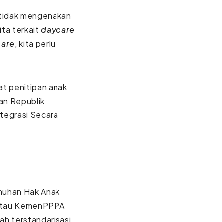
g tidak mengenakan
ita terkait
daycare
care
, kita perlu
pat penitipan anak
an Republik
tegrasi Secara
enuhan Hak Anak
 atau KemenPPPA
h terstandarisasi