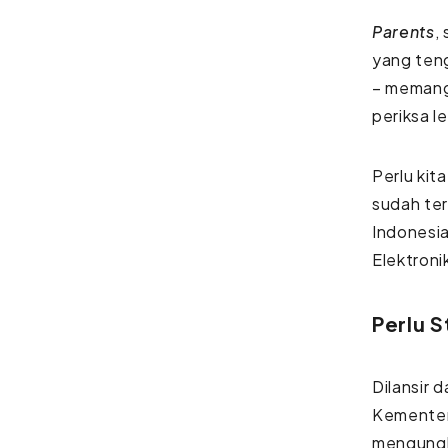
Parents
,
yang teng
– memang,
periksa l
Perlu kit
sudah te
Indonesia
Elektron
Perlu 
Dilansir 
Kementer
mengungk