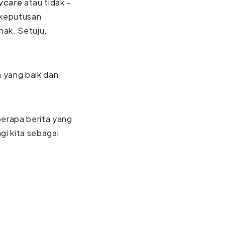
ycare
atau tidak –
 keputusan
nak. Setuju,
n yang baik dan
eberapa berita yang
gi kita sebagai