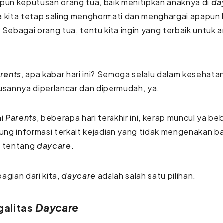
pun keputusan orang tua, baik menitipkan anaknya di
da
a kita tetap saling menghormati dan menghargai apapun
 Sebagai orang tua, tentu kita ingin yang terbaik untuk a
rents
, apa kabar hari ini? Semoga selalu dalam kesehata
usannya diperlancar dan dipermudah, ya.
ni
Parents
, beberapa hari terakhir ini, kerap muncul ya b
g informasi terkait kejadian yang tidak mengenakan ba
a tentang
daycare
.
agian dari kita,
daycare
adalah salah satu pilihan.
galitas
Daycare