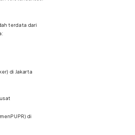
ah terdata dari
a:
r) di Jakarta
usat
emenPUPR) di