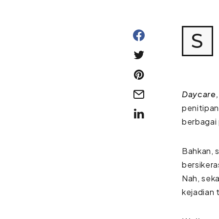
S
Daycare
penitipa
berbagai 
Bahkan, 
bersikera
Nah, seka
kejadian