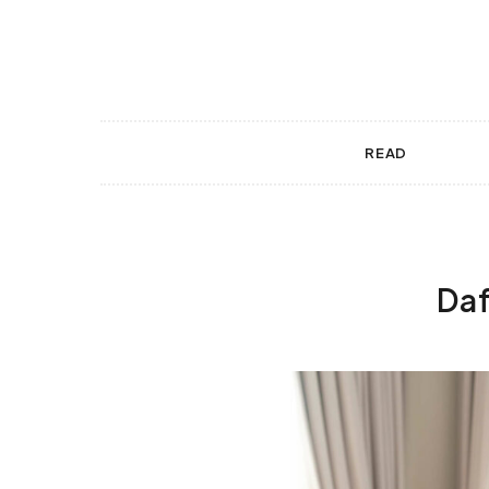
 gestures.
READ
Daf