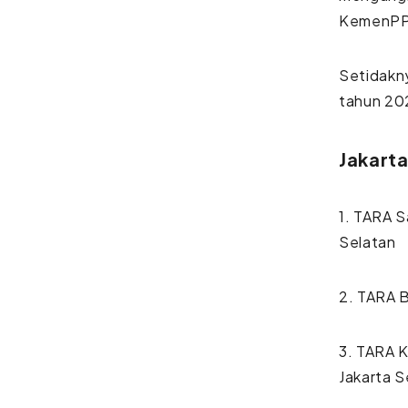
KemenPP
Setidakn
tahun 20
Jakart
1. TARA 
Selatan
2. TARA 
3. TARA 
Jakarta S