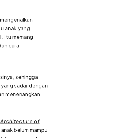
u mengenalkan
u anak yang
il. Itu memang
dan cara
osinya, sehingga
 yang sadar dengan
dan menenangkan
 Architecture of
al anak belum mampu