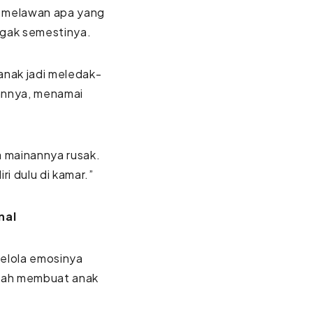
us melawan apa yang
 gak semestinya.
anak jadi meledak-
annya, menamai
a mainannya rusak.
ri dulu di kamar.”
nal
elola emosinya
alah membuat anak