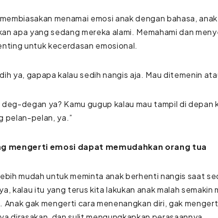
a membiasakan menamai emosi anak dengan bahasa, anak
an apa yang sedang mereka alami. Memahami dan meny
enting untuk kecerdasan emosional.
ih ya, gapapa kalau sedih nangis aja. Mau ditemenin at
 deg-degan ya? Kamu gugup kalau mau tampil di depan k
g pelan-pelan, ya.”
ng mengerti emosi dapat memudahkan orang tua
lebih mudah untuk meminta anak berhenti nangis saat s
a, kalau itu yang terus kita lakukan anak malah semakin
 Anak gak mengerti cara menenangkan diri, gak mengert
ya dirasakan, dan sulit mengungkapkan perasaannya.