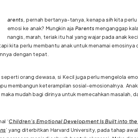
arents,
pernah bertanya-tanya, kenapa
sih
kita perl
emosi ke anak? Mungkin aja
Parents
menganggap kala
nangis, marah, teriak itu hal yang wajar pada anak kec
tapi kita perlu membantu anak untuk menamai emosinya 
nnya dengan tepat.
seperti orang dewasa, si Kecil juga perlu mengelola em
pu membangun keterampilan sosial-emosionalnya. Anak
 maka mudah bagi dirinya untuk memecahkan masalah, 
al ‘
Children’s Emotional Development Is Built into the
ins
’ yang diterbitkan Harvard University, pada tahap aw