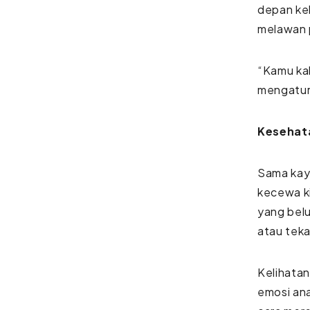
depan kel
melawan 
“Kamu kal
mengatur
Kesehata
Sama kaya
kecewa ki
yang belu
atau teka
Kelihatan
emosi an