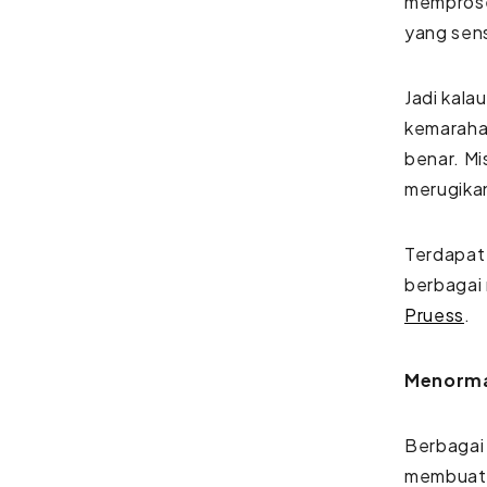
memprose
yang sens
Jadi kala
kemarahan
benar. Mi
merugikan
Terdapat 
berbaga
Pruess
.
Menorma
Berbagai 
membuatn