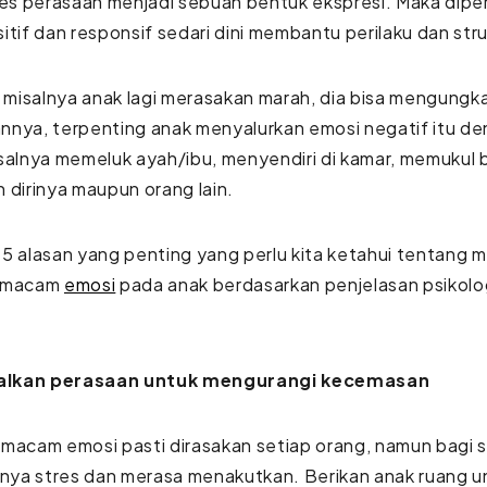
s perasaan menjadi sebuah bentuk ekspresi. Maka dipe
itif dan responsif sedari dini membantu perilaku dan str
u misalnya anak lagi merasakan marah, dia bisa mengun
nya, terpenting anak menyalurkan emosi negatif itu de
salnya memeluk ayah/ibu, menyendiri di kamar, memukul 
 dirinya maupun orang lain.
5 alasan yang penting yang perlu kita ketahui tentang
i macam
emosi
pada anak berdasarkan penjelasan psikolog
lkan perasaan untuk mengurangi kecemasan
macam emosi pasti dirasakan setiap orang, namun bagi si 
ya stres dan merasa menakutkan. Berikan anak ruang u