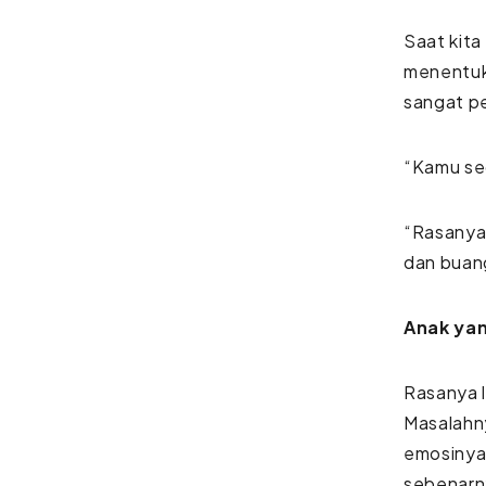
Saat kit
menentuk
sangat p
“Kamu sed
“Rasanya
dan buan
Anak ya
Rasanya 
Masalahny
emosinya.
sebenarn