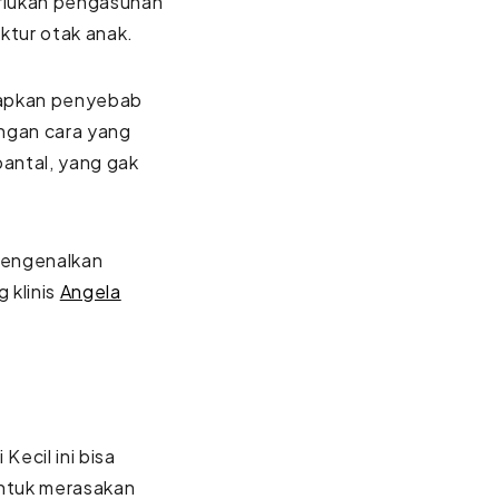
rlukan pengasuhan
uktur otak anak.
gkapkan penyebab
ngan cara yang
bantal, yang gak
 mengenalkan
 klinis
Angela
Kecil ini bisa
ntuk merasakan