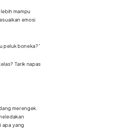
 lebih mampu
esuaikan emosi
au peluk boneka?”
elas? Tarik napas
edang merengek.
 meledakan
i apa yang