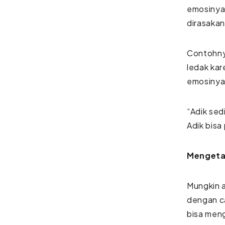
emosinya 
dirasaka
Contohnya
ledak ka
emosinya
“Adik sed
Adik bisa
Mengeta
Mungkin 
dengan c
bisa meng