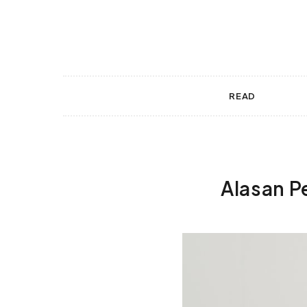
 gestures.
READ
Alasan P