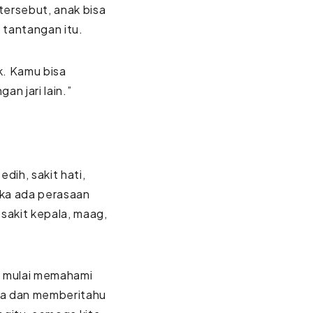
ersebut, anak bisa
 tantangan itu.
k. Kamu bisa
n jari lain.”
dih, sakit hati,
ika ada perasaan
sakit kepala, maag,
ta mulai memahami
a dan memberitahu