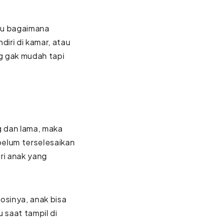
ahu bagaimana
iri di kamar, atau
g gak mudah tapi
 dan lama, maka
belum terselesaikan
ri anak yang
sinya, anak bisa
 saat tampil di