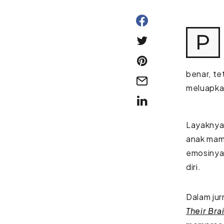
P
benar, te
meluapka
Layaknya 
anak mam
emosinya
diri.
Dalam jurn
Their Bra