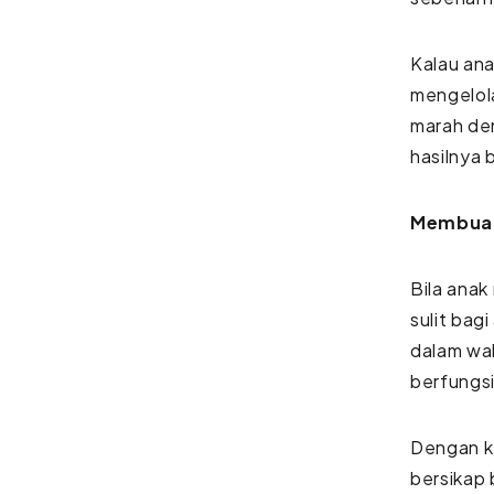
Kalau ana
mengelola
marah de
hasilnya 
Membuat 
Bila ana
sulit ba
dalam wak
berfungsi
Dengan k
bersikap 