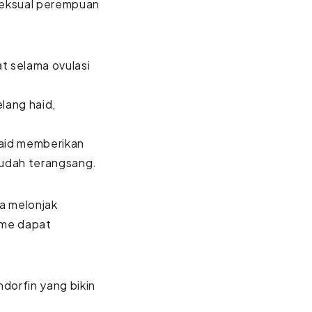
seksual perempuan
 selama ovulasi
lang haid,
aid memberikan
mudah terangsang.
ta melonjak
sme dapat
dorfin yang bikin