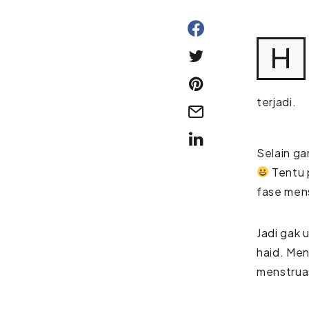
H
terjadi.
Selain ga
Tentu 
fase men
Jadi gak 
haid. Men
menstruas