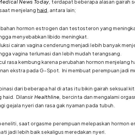
Medical News Today,
terdapat beberapa alasan gairah 
 saat menjelang
haid
, antara lain;
bahan hormon estrogen dan testosteron yang meningkat
ngga menyebabkan libido meningkat.
uksi cairan vagina cenderung menjadi lebih banyak menje
ngga vagina terlumasi dan lebih mudah terangsang.
ul rasa kembung karena perubahan hormon menjelang h
nan ekstra pada G-Spot. Ini membuat perempuan jadi 
inasi dari beberapa hal di atas itu bikin gairah seksual ki
 haid. Dilansir
Healthline,
bercinta dan mengalami orga
i gejala nyeri dan rasa gak nyaman pada tubuh.
peneliti, saat orgasme perempuan melepaskan hormon en
ati jadi lebih baik sekaligus meredakan nyeri.